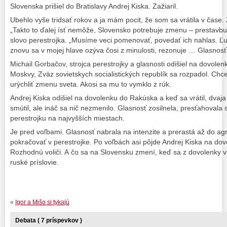
Slovenska prišiel do Bratislavy Andrej Kiska. Zažiaril.
Ubehlo vyše tridsať rokov a ja mám pocit, že som sa vrátila v čase.
„Takto to ďalej ísť nemôže, Slovensko potrebuje zmenu – prestavbu
slovo perestrojka. „Musíme veci pomenovať, povedať ich nahlas. Ľ
znovu sa v mojej hlave ozýva čosi z minulosti, rezonuje … Glasnosť,
Michail Gorbačov, strojca perestrojky a glasnosti odišiel na dovolen
Moskvy, Zväz sovietskych socialistických republík sa rozpadol. Chc
urýchliť zmenu sveta. Akosi sa mu to vymklo z rúk.
Andrej Kiska odišiel na dovolenku do Rakúska a keď sa vrátil, dvaja 
smútil, ale ináč sa nič nezmenilo. Glasnosť zosilnela, presťahovala 
perestrojku na najvyšších miestach.
Je pred voľbami. Glasnosť nabrala na intenzite a prerastá až do agr
pokračovať v perestrojke. Po voľbách asi pôjde Andrej Kiska na do
Rozhodnú voliči. A čo sa na Slovensku zmení, keď sa z dovolenky v
ruské príslovie.
«
Igor a Mišo si tykajú
Debata ( 7 príspevkov )