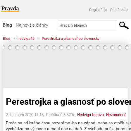
Registrácia
Prihlásenie
Blog
Najnovšie články
Najčítanejšie články
Blog
>
hedviga49
>
Perestrojka a glasnosť po slovensky
Najkomentovanejšie články
Zoznam blogov
Komerčné blogy
Perestrojka a glasnosť po slov
2. februára 2020 11:15
, Prečítané 3 529x,
Hedviga Imrová
,
Nezaradené
Prečo sa od istého času pozeráme iba na západ, treba sa otočiť aj
vychádza na východe a mení noc na deň. Z východu prišla perestroj