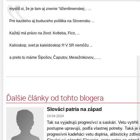
myslíš si, že je tam aj znenie "džentlmenskej... ...
Pre kazdeho aj buduceho politika na Slovensku ...
Každý má právo na život. Kotleba, Fico, ...
Kalioskop, svet je kaleidoskop !!! V SR nemôžu ...
a preto tu máme Šípošov, Čaputov, Mesežnikovov,... ...
Ďalšie články od tohto blogera
Slováci patria na západ
19.04.2024
Tak sa vyjadrujú progresívci a saskári. Vetu vytrhl
postupne upravujú, podľa vlastnej potreby. Taká je 
progresívni kadeháci vetu doplnia, alibisticky zdôvo