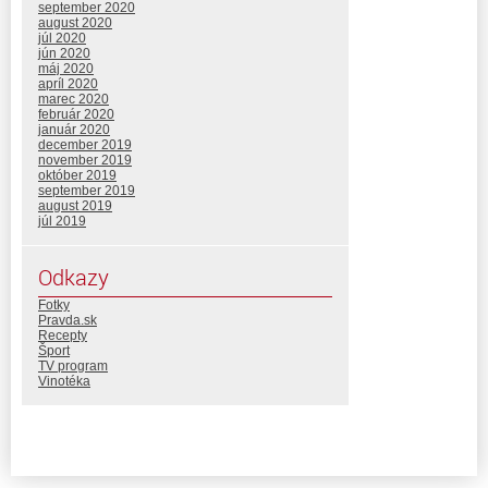
september 2020
august 2020
júl 2020
jún 2020
máj 2020
apríl 2020
marec 2020
február 2020
január 2020
december 2019
november 2019
október 2019
september 2019
august 2019
júl 2019
Odkazy
Fotky
Pravda.sk
Recepty
Šport
TV program
Vinotéka