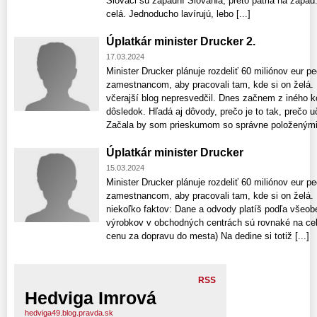
Slováci sú západní Slovania, preto patria na západ.
celá. Jednoducho lavírujú, lebo [...]
Úplatkár minister Drucker 2.
17.03.2024
Minister Drucker plánuje rozdeliť 60 miliónov eur
zamestnancom, aby pracovali tam, kde si on želá
včerajší blog nepresvedčil. Dnes začnem z iného ko
dôsledok. Hľadá aj dôvody, prečo je to tak, prečo
Začala by som prieskumom so správne položenými 
Úplatkár minister Drucker
15.03.2024
Minister Drucker plánuje rozdeliť 60 miliónov eur
zamestnancom, aby pracovali tam, kde si on želá.
niekoľko faktov: Dane a odvody platíš podľa všeob
výrobkov v obchodných centrách sú rovnaké na cel
cenu za dopravu do mesta) Na dedine si totiž [...]
RSS
Hedviga Imrová
hedviga49.blog.pravda.sk