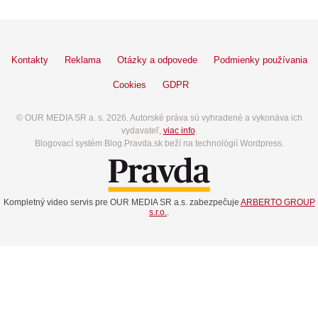
Kontakty
Reklama
Otázky a odpovede
Podmienky používania
Cookies
GDPR
© OUR MEDIA SR a. s. 2026. Autorské práva sú vyhradené a vykonáva ich
vydavateľ,
viac info
.
Blogovací systém Blog.Pravda.sk beží na technológií Wordpress.
Kompletný video servis pre OUR MEDIA SR a.s. zabezpečuje
ARBERTO GROUP
s.r.o.
.