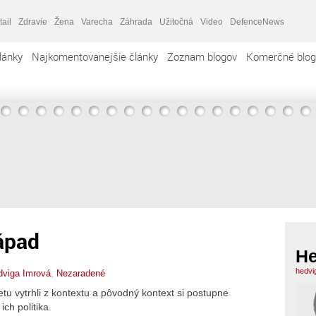
tail
Zdravie
Žena
Varecha
Záhrada
Užitočná
Video
DefenceNews
lánky
Najkomentovanejšie články
Zoznam blogov
Komerčné blog
západ
He
hedvi
dviga Imrová
,
Nezaradené
etu vytrhli z kontextu a pôvodný kontext si postupne
ich politika.