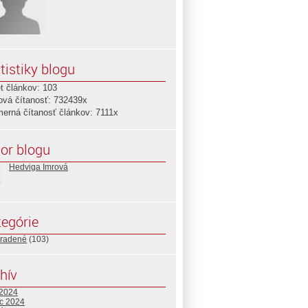
tistiky blogu
t článkov: 103
ová čítanosť: 732439x
merná čítanosť článkov: 7111x
or blogu
Hedviga Imrová
egórie
radené
(103)
hív
 2024
c 2024