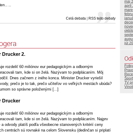
máj 
... ...
apríl
mare
febr
janu
Celá debata
|
RSS tejto debaty
dece
nove
októ
sept
augu
logera
júl 2
r Drucker 2.
Od
Fotky
nuje rozdeliť 60 miliónov eur pedagogickým a odborným
Prav
acovali tam, kde si on želá. Nazývam to podplácaním. Môj
Rece
edčil. Dnes začnem z iného konca. Minister Drucker vyriešil
Šport
TV p
vody, prečo je to tak, prečo učiteľov vo veľkých mestách ubúda?
Vino
umom so správne položenými [...]
r Drucker
nuje rozdeliť 60 miliónov eur pedagogickým a odborným
acovali tam, kde si on želá. Nazývam to podplácaním. Najprv
 a odvody platíš podľa všeobecne stanovených kritérií ceny
h centrách sú rovnaké na celom Slovensku (dedinčan si priplatí