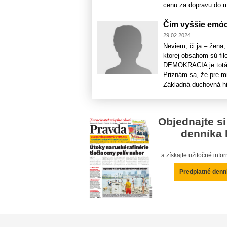
cenu za dopravu do me
Čím vyššie emóci
29.02.2024
Neviem, či ja – žena,
ktorej obsahom sú fil
DEMOKRACIA je totál
Priznám sa, že pre m
Základná duchovná hie
Objednajte si
denníka 
a získajte užitočné inf
Predplatné denn