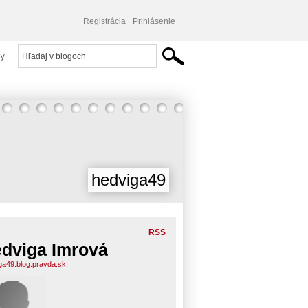
Registrácia
Prihlásenie
y
hedviga49
RSS
dviga Imrová
ga49.blog.pravda.sk