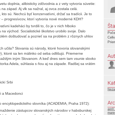
tu doplnia, alibisticky zdôvodnia a z vety vytvoria súvetie:
 na západ. Aj vlk sa nažral, aj ovca zostala celá.
 kto sú. Nechcú byť konzervatívni, držať sa tradícii. Je to
 – progresívcov, ktorí vytvoria nové moderné KDH?
Šta
atívni kadeháci by tvrdili to, čo je v nich hlboko
 na východ. Socialistické školstvo urobilo svoje. Dalo
Poče
roblém doštudovať a pozrieť sa na problém z rôznych uhlov
Celk
Prie
och učila? Slovania sú národy, ktoré hovoria slovanskými
), ktoré sa len málinko od seba odlišujú. Priemerne
Aut
s každým iným Slovanom. A keď dnes sem tam vsunie slovko
orka Adela, súhlasia s ňou aj na západe. Radšej sa vrátim
Kat
ickí Srbi
Neza
ari a Macedonci
Arc
ho encyklopedického slovníka (ACADEMIA, Praha 1972):
apríl
omaždenie zástupcov slovanských národov v habsburskej
mare