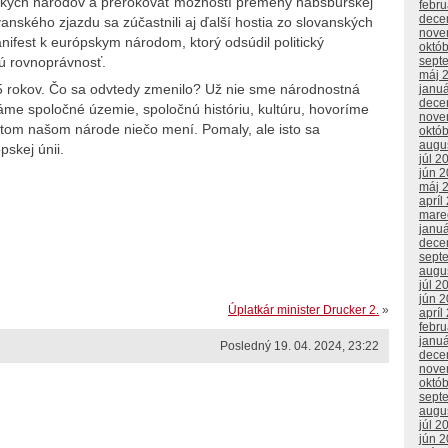
anských národov a prerokovať možností premeny habsburskej
febr
dece
anského zjazdu sa zúčastnili aj ďalší hostia zo slovanských
nove
nifest k európskym národom, ktorý odsúdil politický
októ
sept
nú rovnoprávnosť.
máj 
5 rokov. Čo sa odvtedy zmenilo? Už nie sme národnostná
janu
dece
e spoločné územie, spoločnú históriu, kultúru, hovoríme
nove
 tom našom národe niečo mení. Pomaly, ale isto sa
októ
augu
skej únii.
júl 2
jún 
máj 
apríl
mare
janu
dece
sept
augu
júl 2
jún 
Úplatkár minister Drucker 2.
»
apríl
febr
janu
Posledný 19. 04. 2024, 23:22
dece
nove
októ
sept
augu
júl 2
jún 