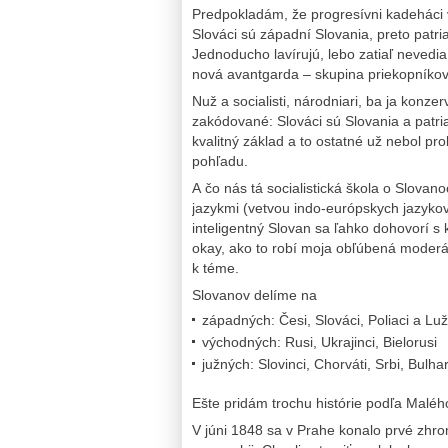
Predpokladám, že progresívni kadeháci ve
Slováci sú západní Slovania, preto patria
Jednoducho lavírujú, lebo zatiaľ nevedia,
nová avantgarda – skupina priekopníkov
Nuž a socialisti, národniari, ba ja konzerv
zakódované: Slováci sú Slovania a patria
kvalitný základ a to ostatné už nebol p
pohľadu.
A čo nás tá socialistická škola o Slovan
jazykmi (vetvou indo-európskych jazykov
inteligentný Slovan sa ľahko dohovorí 
okay, ako to robí moja obľúbená moderát
k téme.
Slovanov delíme na
západných: Česi, Slováci, Poliaci a Luž
východných: Rusi, Ukrajinci, Bielorusi
južných: Slovinci, Chorváti, Srbi, Bulh
Ešte pridám trochu histórie podľa Malé
V júni 1848 sa v Prahe konalo prvé zhr