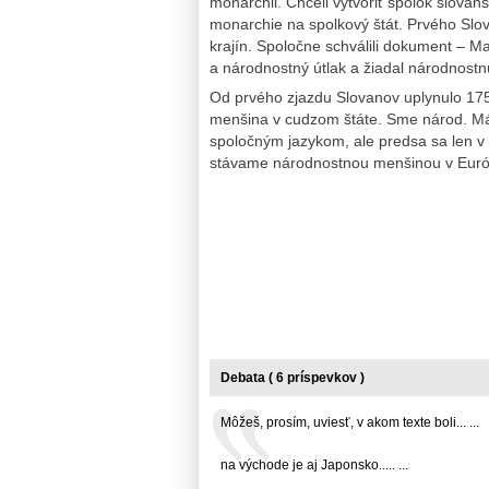
monarchii. Chceli vytvoriť spolok slov
monarchie na spolkový štát. Prvého Slov
krajín. Spoločne schválili dokument – Ma
a národnostný útlak a žiadal národnost
Od prvého zjazdu Slovanov uplynulo 17
menšina v cudzom štáte. Sme národ. Mám
spoločným jazykom, ale predsa sa len v
stávame národnostnou menšinou v Európ
Debata ( 6 príspevkov )
Môžeš, prosím, uviesť, v akom texte boli... ...
na východe je aj Japonsko..... ...