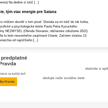
sta) Na dedine si totiž [...]
e, tým viac energie pre Satana
 si môžem dovoliť o tom písať. Dostala sa mi totiž do rúk kniha,
ozofické a psychologické teórie Pavla Petra Kysuckého:
ny NEZMYSEL (Obroda Slovanov, občianske združenie 2022).
ňa to bolo neuveriteľne zaujímavé čítanie. Začnem stranou 13.
rarchia od najnižšieho [...]
 predplatné
Pravda
stiahnite si ap
ormácie na každý deň
sledujte naše sociálne siete
íka Pravda