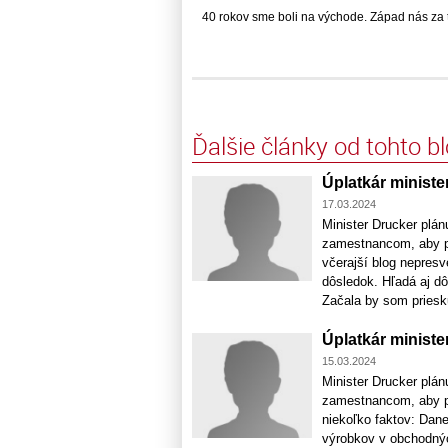
40 rokov sme boli na východe. Západ nás za ten
Ďalšie články od tohto b
Úplatkár ministe
17.03.2024
Minister Drucker plá
zamestnancom, aby pr
včerajší blog nepresv
dôsledok. Hľadá aj dô
Začala by som priesk
Úplatkár ministe
15.03.2024
Minister Drucker plá
zamestnancom, aby pr
niekoľko faktov: Dane
výrobkov v obchodnýc