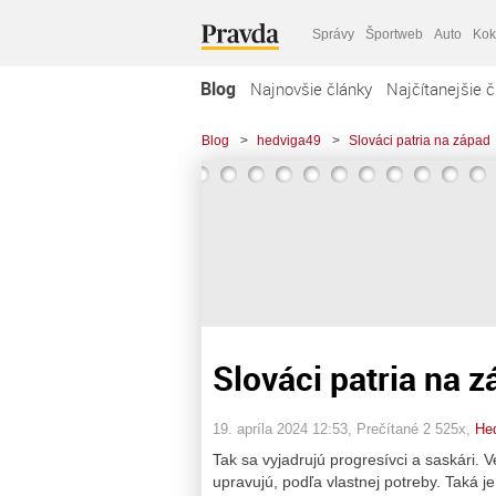
Správy
Športweb
Auto
Kok
Blog
Najnovšie články
Najčítanejšie č
Blog
>
hedviga49
>
Slováci patria na západ
Slováci patria na 
19. apríla 2024 12:53
, Prečítané 2 525x,
He
Tak sa vyjadrujú progresívci a saskári. V
upravujú, podľa vlastnej potreby. Taká je 