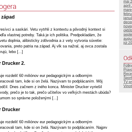
máj 
logera
apríl
mare
febr
a západ
janu
dece
nove
resívci a saskári. Vetu vytrhli z kontextu a pôvodný kontext si
októ
sept
dľa vlastnej potreby. Taká je ich politika. Predpokladám, že
augu
etu doplnia, alibisticky zdôvodnia a z vety vytvoria súvetie:
júl 2
ovania, preto patria na západ. Aj vlk sa nažral, aj ovca zostala
ujú, lebo [...]
Od
r Drucker 2.
Fotky
Prav
Rece
nuje rozdeliť 60 miliónov eur pedagogickým a odborným
Šport
acovali tam, kde si on želá. Nazývam to podplácaním. Môj
TV p
Vino
edčil. Dnes začnem z iného konca. Minister Drucker vyriešil
vody, prečo je to tak, prečo učiteľov vo veľkých mestách ubúda?
umom so správne položenými [...]
r Drucker
nuje rozdeliť 60 miliónov eur pedagogickým a odborným
acovali tam, kde si on želá. Nazývam to podplácaním. Najprv