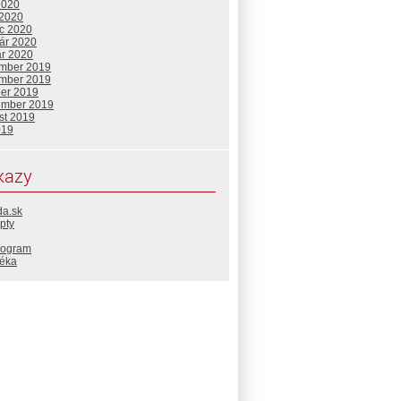
2020
 2020
c 2020
uár 2020
ár 2020
mber 2019
mber 2019
ber 2019
ember 2019
st 2019
019
kazy
da.sk
pty
rogram
téka