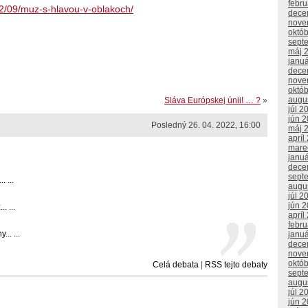
febr
12/09/muz-s-hlavou-v-oblakoch/
dece
nove
októ
sept
máj 
janu
dece
nove
októ
augu
Sláva Európskej únii! … ?
»
júl 2
jún 
Posledný 26. 04. 2022, 16:00
máj 
apríl
mare
janu
dece
sept
 ...
augu
júl 2
jún 
. ...
apríl
febr
.. ...
janu
dece
nove
októ
Celá debata
|
RSS tejto debaty
sept
augu
júl 2
jún 