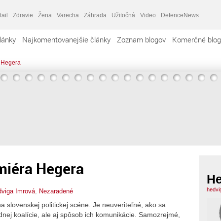
tail
Zdravie
Žena
Varecha
Záhrada
Užitočná
Video
DefenceNews
lánky
Najkomentovanejšie články
Zoznam blogov
Komerčné blog
a Hegera
miéra Hegera
He
hedvi
viga Imrová
,
Nezaradené
a slovenskej politickej scéne. Je neuveriteľné, ako sa
dnej koalície, ale aj spôsob ich komunikácie. Samozrejmé,