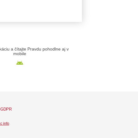
likáciu a čítajte Pravdu pohodlne aj v
mobile
GDPR
c info
.