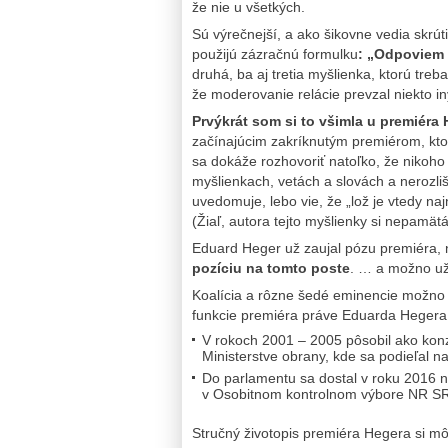
že nie u všetkých.
Sú výrečnejší, a ako šikovne vedia skrú
použijú zázračnú formulku
: „Odpoviem 
druhá, ba aj tretia myšlienka, ktorú tr
že moderovanie relácie prevzal niekto in
Prvýkrát som si to všimla u premiéra
začínajúcim zakríknutým premiérom, ktorý
sa dokáže rozhovoriť natoľko, že nikoho
myšlienkach, vetách a slovách a nerozliš
uvedomuje, lebo vie, že „lož je vtedy na
(Žiaľ, autora tejto myšlienky si nepamät
Eduard Heger už zaujal pózu premiéra,
pozíciu na tomto poste
. … a možno už 
Koalícia a rôzne šedé eminencie možno pr
funkcie premiéra práve Eduarda Heger
V rokoch 2001 – 2005 pôsobil ako konz
Ministerstve obrany, kde sa podieľal n
Do parlamentu sa dostal v roku 2016 n
v Osobitnom kontrolnom výbore NR SR 
Stručný životopis premiéra Hegera si mô