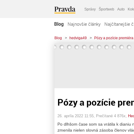
Správy
Športweb
Auto
Kok
Blog
Najnovšie články
Najčítanejšie č
Blog
>
hedviga49
>
Pózy a pozície premiér
Pózy a pozície pre
26. apríla 2022 11:55
, Prečítané 4 876x,
Hed
Po dlhšom čase som sa vrátila k dianiu n
zmenila nielen slovná zásoba členov vlá