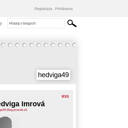
Registrácia
Prihlásenie
y
hedviga49
RSS
dviga Imrová
ga49.blog.pravda.sk