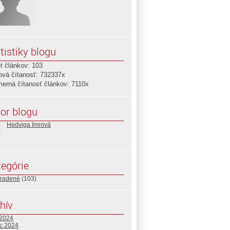
tistiky blogu
t článkov: 103
ová čítanosť: 732337x
merná čítanosť článkov: 7110x
or blogu
Hedviga Imrová
egórie
radené
(103)
hív
 2024
c 2024