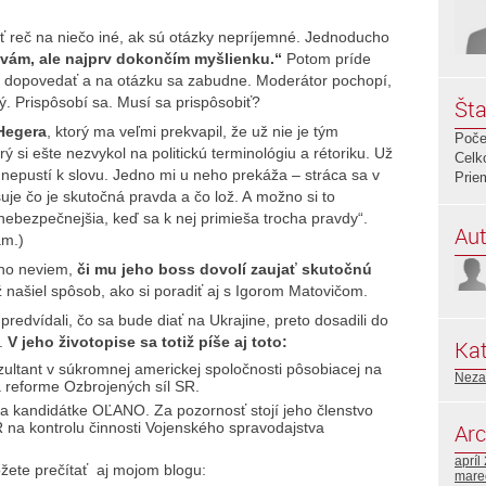
tiť reč na niečo iné, ak sú otázky nepríjemné. Jednoducho
vám, ale najprv dokončím myšlienku.“
Potom príde
eba dopovedať a na otázku sa zabudne. Moderátor pochopí,
ý. Prispôsobí sa. Musí sa prispôsobiť?
Šta
 Hegera
, ktorý ma veľmi prekvapil, že už nie je tým
Poče
 si ešte nezvykol na politickú terminológiu a rétoriku. Už
Celk
 nepustí k slovu. Jedno mi u neho prekáža – stráca sa v
Prie
uje čo je skutočná pravda a čo lož. A možno si to
jnebezpečnejšia, keď sa k nej primieša trocha pravdy“.
Aut
ám.)
 no neviem,
či mu jeho boss dovolí zaujať skutočnú
našiel spôsob, ako si poradiť aj s Igorom Matovičom.
edvídali, čo sa bude diať na Ukrajine, preto dosadili do
a.
V jeho životopise sa totiž píše aj toto:
Kat
ultant v súkromnej americkej spoločnosti pôsobiacej na
Neza
a reforme Ozbrojených síl SR.
a kandidátke OĽANO. Za pozornosť stojí jeho členstvo
na kontrolu činnosti Vojenského spravodajstva
Arc
apríl
žete prečítať aj mojom blogu:
mare