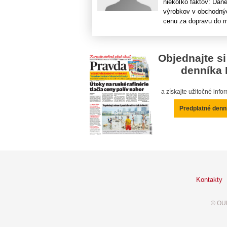
niekoľko faktov: Dane
výrobkov v obchodnýc
cenu za dopravu do me
Objednajte si
denníka 
a získajte užitočné inf
Predplatné denn
Kontakty
© OUR