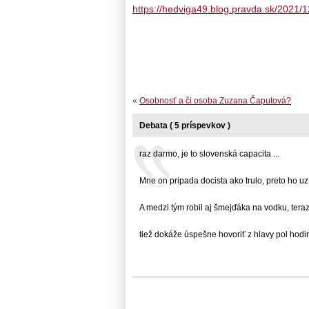
https://hedviga49.blog.pravda.sk/2021/
«
Osobnosť a či osoba Zuzana Čaputová?
Debata ( 5 príspevkov )
raz darmo, je to slovenská capacita ...
Mne on pripada docista ako trulo, preto ho uz...
A medzi tým robil aj šmejďáka na vodku, teraz..
tiež dokáže úspešne hovoriť z hlavy pol hodiny.