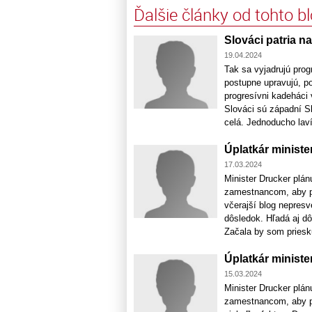
Ďalšie články od tohto b
Slováci patria n
19.04.2024
Tak sa vyjadrujú prog
postupne upravujú, po
progresívni kadeháci v
Slováci sú západní Sl
celá. Jednoducho lavír
Úplatkár ministe
17.03.2024
Minister Drucker plá
zamestnancom, aby pr
včerajší blog nepresv
dôsledok. Hľadá aj dô
Začala by som priesk
Úplatkár ministe
15.03.2024
Minister Drucker plá
zamestnancom, aby pr