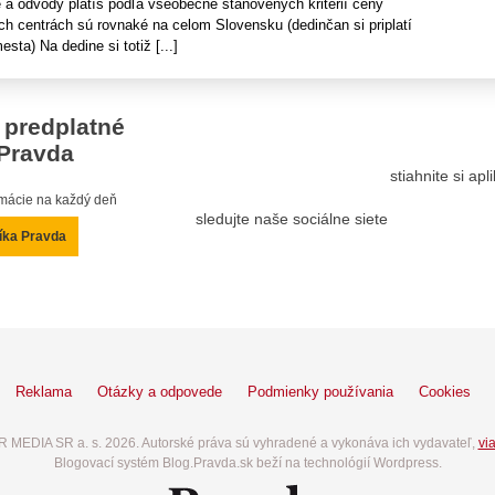
 a odvody platíš podľa všeobecne stanovených kritérií ceny
h centrách sú rovnaké na celom Slovensku (dedinčan si priplatí
sta) Na dedine si totiž [...]
 predplatné
Pravda
stiahnite si ap
ormácie na každý deň
sledujte naše sociálne siete
íka Pravda
Reklama
Otázky a odpovede
Podmienky používania
Cookies
 MEDIA SR a. s. 2026. Autorské práva sú vyhradené a vykonáva ich vydavateľ,
via
Blogovací systém Blog.Pravda.sk beží na technológií Wordpress.